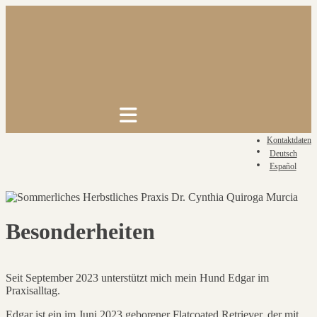
Skip
to
content
Kontaktdaten
Deutsch
Español
Besonderheiten
Seit September 2023 unterstützt mich mein Hund Edgar im
Praxisalltag.
Edgar ist ein im Juni 2023 geborener Flatcoated Retriever, der mit